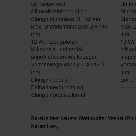
Umfangs- und
Umfan
Stirnseiteninterpolation
Stirns
Stangendurchlass D= 32 mm
Stang
Max. Drehdurchmesser D = 160
Max. 
mm
mm
12 Werkzeugplätze
12 We
Mit achsial und radial
Mit ac
angetriebenen Werkzeugen
anget
Verfahrwege x370 y +-40 z250
Verfa
mm
mm
Stangenlader +
Entna
Entnahmevorrichtung
--------
Stangenförderautomat
Bereits bearbeitete Werkstoffe: Vespel (Pol
Keramiken,