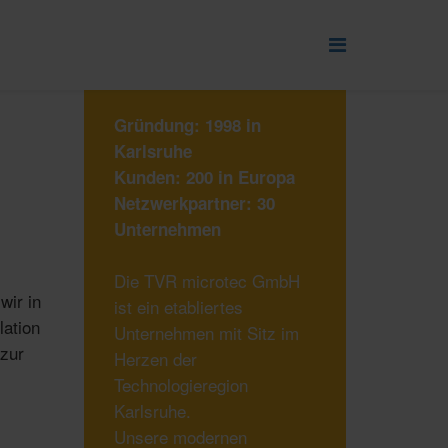
UNTERNEHMEN
Gründung: 1998 in
Karlsruhe
Kunden: 200 in Europa
Netzwerkpartner: 30
Unternehmen
Die TVR microtec GmbH
wir in
ist ein etabliertes
lation
Unternehmen mit Sitz im
 zur
Herzen der
Technologieregion
Karlsruhe.
Unsere modernen