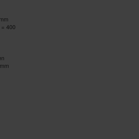
 mm
 = 400
en
0 mm